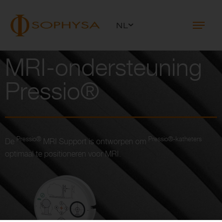
NL
MRI-ondersteuning
Pressio®
Pressio®
Pressio®-katheters
De
MRI Support is ontworpen om
optimaal te positioneren voor MRI.