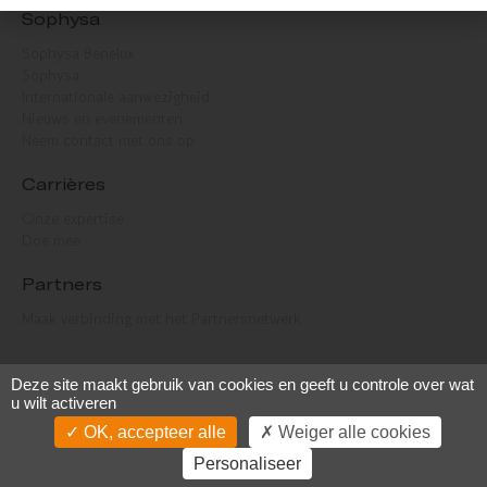
Sophysa
Sophysa Benelux
Sophysa
Internationale aanwezigheid
Nieuws en evenementen
Neem contact met ons op
Carrières
Onze expertise
Doe mee
Partners
Maak verbinding met het Partnersnetwerk
Deze site maakt gebruik van cookies en geeft u controle over wat
u wilt activeren
OK, accepteer alle
Weiger alle cookies
2023 Sophysa –
Wettelijke informatie
–
Cookiebeheer
–
Persoonlijke
Personaliseer
gegevens