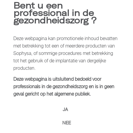
Bent u een
een MRI-scan in een rechte lijn wordt geplaatst.
professional in de
gezondheidszorg ?
1
Newcombe V. et al, Potential heating caused by intraparenchymal
intracranial pressure transducers in a 3-tesla magnetic resonance
Deze webpagina kan promotionele inhoud bevatten
imaging system using a body radiofrequency resonator: assessment
met betrekking tot een of meerdere producten van
of Codman Microsensor Transducer. J. Neurosurg. Volume 19; 159-
Sophysa, of sommige procedures met betrekking
164. 2008.
tot het gebruik of de implantatie van dergelijke
producten.
Documenten
Deze webpagina is uitsluitend bedoeld voor
professionals in de gezondheidszorg en is in geen
Brochures
geval gericht op het algemene publiek.
JA
Regelgevende informatie
NEE
Apparaten van klasse I.