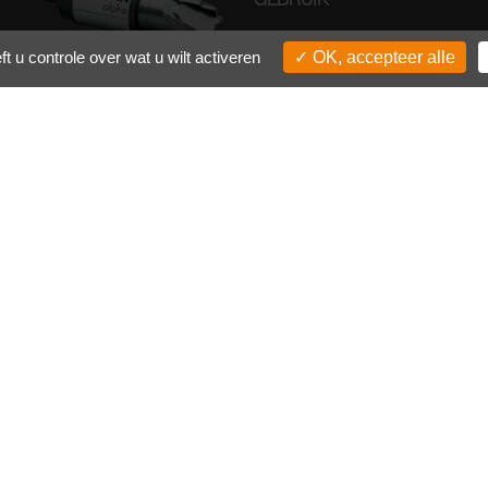
MEER WETEN
 u controle over wat u wilt activeren
OK, accepteer alle
edistribueerde
Patiënten
Sophysa
erken
Wat is hydrocefalie?
Sophysa Benelux
DEOR
Hoe wordt
Sophysa
IOVENTUS
hydrocefalie
Internationale
EROYAL
behandeld?
aanwezigheid
ORO
Hoe zal ik leven met
Nieuws en
ECRES
een CSF bypass?
evenementen
Neem contact met
ons op