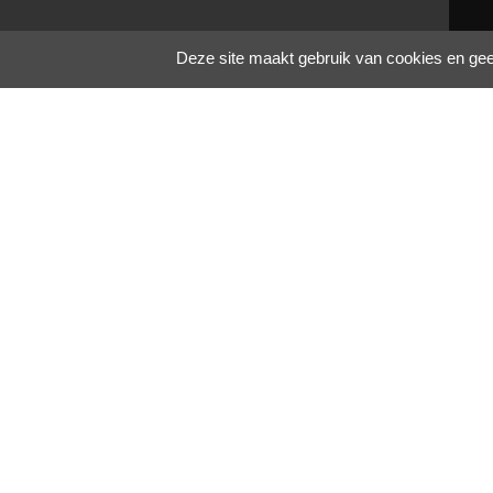
Deze site maakt gebruik van cookies en geeft
¨Producten
G
m
Hydrocefalie
Externe drainage
A
Neuromonitoring
B
D
D
T