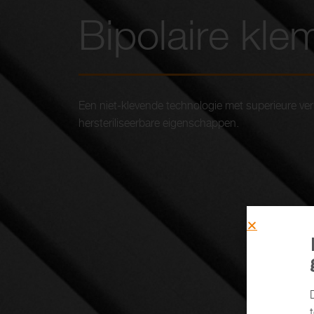
Bipolaire kl
Een niet-klevende technologie met superieure ver
hersteriliseerbare eigenschappen.