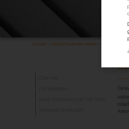
Accueil
»
Gedistribueerde merken
»
ADEOR
»
Bip
Bi
Over ons
Documenten
Dankz
wijdv
Meer informatie over het merk
polijs
Verwante producten
Adeor