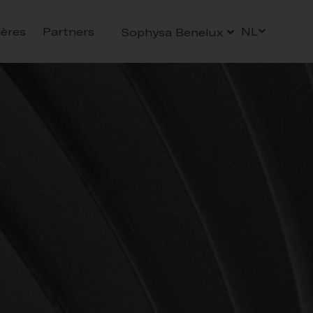
ières
Partners
NL
Sophysa Benelux