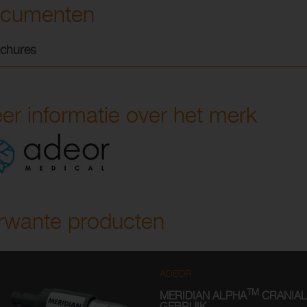
cumenten
chures
er informatie over het merk
rwante producten
ADEOR
TM
MERIDIAN ALPHA
CRANIAL
GEBRUIK