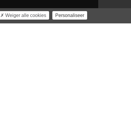
Weiger alle cookies
Personaliseer
Carrières
Partners
Onze expertise
Maak verbinding met
Doe mee
het Partnersnetwerk