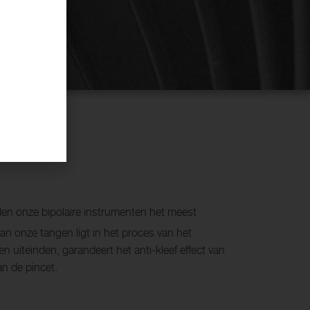
en onze bipolaire instrumenten het meest
van onze tangen ligt in het proces van het
en uiteinden, garandeert het anti-kleef effect van
an de pincet.