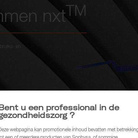
TM
emmen nxt
bruiks- en
Bent u een professional in de
gezondheidszorg ?
Deze webpagina kan promotionele inhoud bevatten met betrekkin
tot een of meerdere producten van Sophysa, of sommige