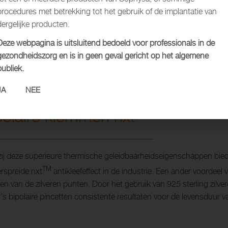
procedures met betrekking tot het gebruik of de implantatie van
dergelijke producten.
Deze webpagina is uitsluitend bedoeld voor professionals in de
gezondheidszorg en is in geen geval gericht op het algemene
publiek.
olaire klemmen nxtTM
JA
NEE
TM
polaire klemmen nxt
ij deze superieure thermische geleidbaarheidseigenschappen bied
TM
erspreide nxt
antikleefeffect in de industrie. Een ander voordeel 
ten van de zilveren punten. Door het gebruik van 925 sterling zilver
’s bipolaire pincetten consistente resultaten voor de levensduur v