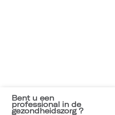
Documenten
Bent u een
Brochure
professional in de
gezondheidszorg ?