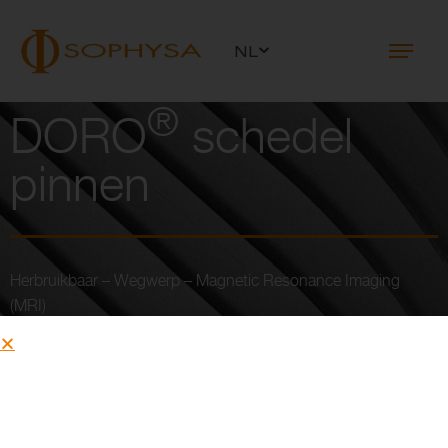
NL
®
DORO
schedel
pinnen
Herbruikbaar – Wegwerp – Magnetic Resonance Imaging
(MRI)