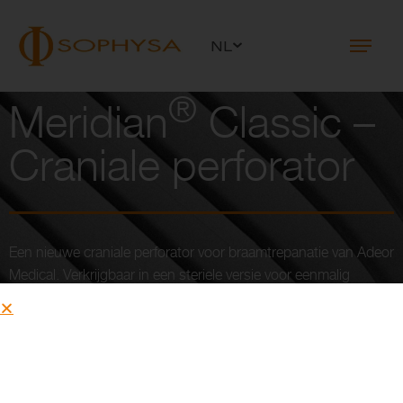
NL
®
Meridian
Classic –
Craniale perforator
Een nieuwe craniale perforator voor braamtrepanatie van Adeor
Medical. Verkrijgbaar in een steriele versie voor eenmalig
gebruik in de drie meest voorkomende maten.