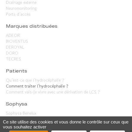
Drainage externe
Neuromonitoring
Ports d’accès
Marques distribuées
ADEOR
BIOVENTUS
DEROYAL
DORO
TECRES
Patients
Qu’est-ce que l’hydrocéphalie ?
Comment traiter l’hydrocéphalie ?
Comment vais-je vivre avec une dérivation de LCS ?
Sophysa
Sophysa Benelux
Sophysa
Ce site utilise des cookies et vous donne le contrôle sur ceux que
Présence internationale
vous souhaitez activer
Actualités et Événements