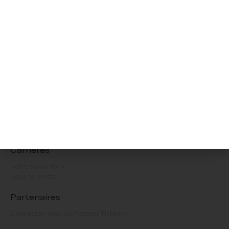
Patients
Qu’est-ce que l’hydrocéphalie ?
Comment traiter l’hydrocéphalie ?
Comment vais-je vivre avec une dérivation de LCS ?
Sophysa
Sophysa Benelux
Sophysa
Présence internationale
Actualités et Événements
Nous contacter
Carrières
Notre savoir-faire
Nous rejoindre
Partenaires
Connectez-vous au Partners Network