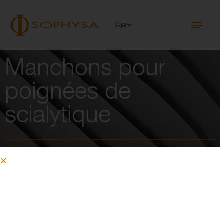
FR
Manchons pour
poignées de
scialytique
Réduit les coûts de traitement, de stérilisation et
d’entreposage des poignées de scialytique.