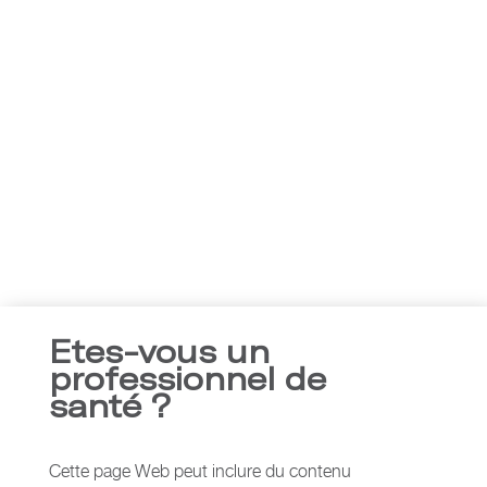
scialytique
Son design unique et ergonomique minimise les risques que
les manchons ne se détachent de la poignée de scialytique.
Une bride rigide assure une application simple et efficace.
Documents
Brochure
Etes-vous un
professionnel de
En savoir plus sur la marque
santé ?
Cette page Web peut inclure du contenu