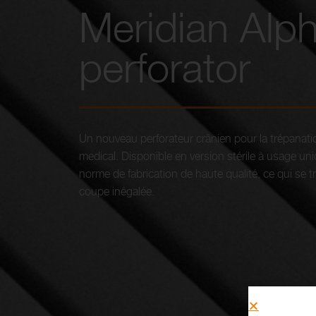
Meridian Alp
perforator
Un nouveau perforateur crânien pour la trépanatio
medical. Disponible en version stérile à usage un
norme de fabrication de haute qualité, ce qui se tr
coupe inégalée.