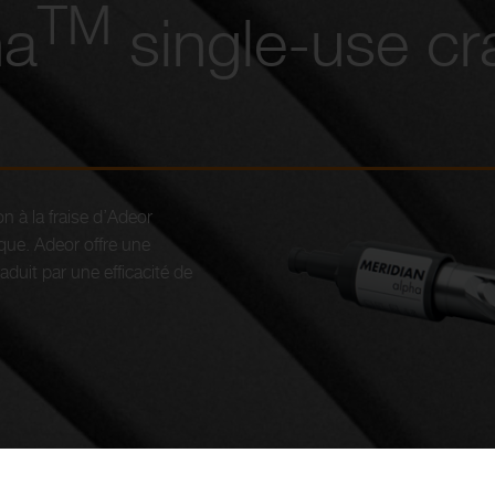
TM
ha
single-use cra
n à la fraise d’Adeor
ique. Adeor offre une
aduit par une efficacité de