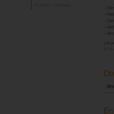
Produits connexes
– Dém
– Red
– Dém
– Net
– Vib
Les p
7-11 
Do
Bro
En