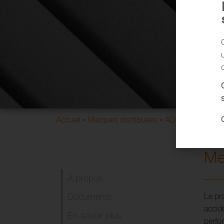
Accueil
»
Marques distribuées
»
ADEOR
»
Meridia
Me
À propos
Documents
Le pr
accid
En savoir plus
perfo