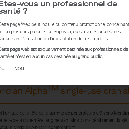
Etes-vous un professionnel de
santé ?
Cette page Web peut inclure du contenu promotionnel concernan
un ou plusieurs produits de Sophysa, ou certaines procédures
concernant l’utilisation ou l’implantation de tels produits.
Cette page web est exclusivement destinée aux professionnels de
santé et n’est en aucun cas destinée au grand public.
OUI
NON
n AlphaTM single-use cranial perforator
TM
ridian Alpha
single-use cranial
ofil unique de la tête de la gamme de perforateurs crâniens Merid
entelle de la dure-mère, augmentant ainsi considérablement la séc
rateurs Meridian Alpha™ comprennent :