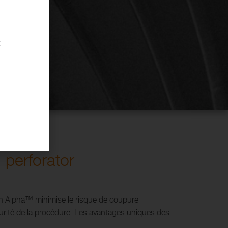
t
 perforator
ian Alpha™ minimise le risque de coupure
urité de la procédure. Les avantages uniques des